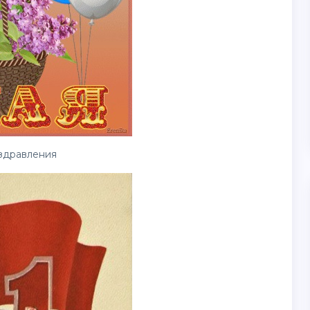
оздравления