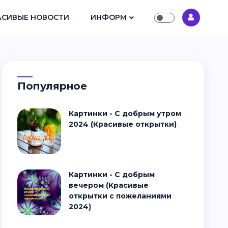
АСИВЫЕ НОВОСТИ
ИНФОРМ
Популярное
Картинки - С добрым утром
2024 (Красивые открытки)
Картинки - С добрым
вечером (Красивые
открытки с пожеланиями
2024)