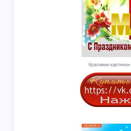
Красивые картинки с 