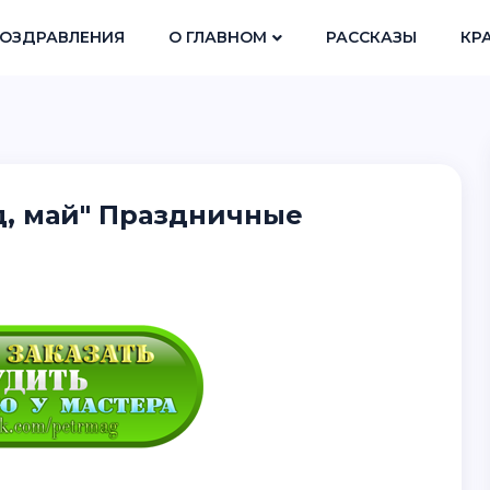
ОЗДРАВЛЕНИЯ
О ГЛАВНОМ
РАССКАЗЫ
КР
уд, май" Праздничные