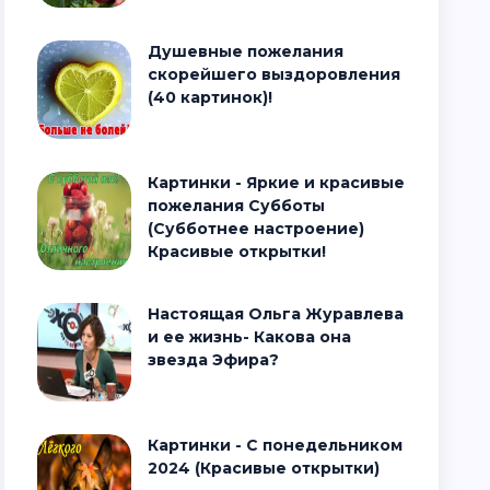
Душевные пожелания
скорейшего выздоровления
(40 картинок)!
Картинки - Яркие и красивые
пожелания Субботы
(Субботнее настроение)
Красивые открытки!
Настоящая Ольга Журавлева
и ее жизнь- Какова она
звезда Эфира?
Картинки - С понедельником
2024 (Красивые открытки)