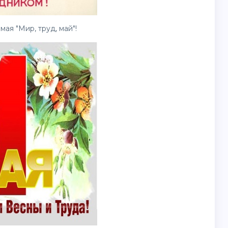
ая "Мир, труд, май"!