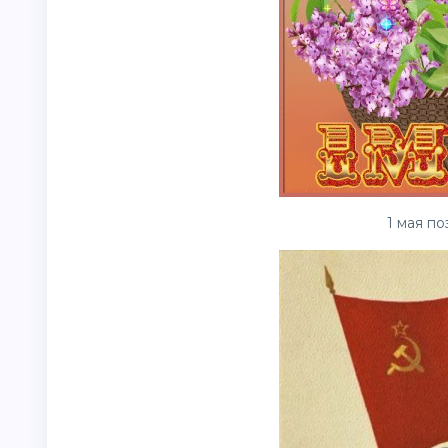
1 мая п