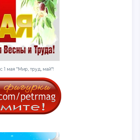
1 мая "Мир, труд, май"!