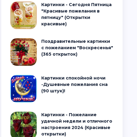
Картинки - Сегодня Пятница
"Красивые пожелания в
пятницу" (Открытки
красивые)
Поздравительные картинки
с пожеланием "Воскресенья"
(365 открыток)
Картинки спокойной ночи
-Душевные пожелания сна
(90 штук)!
Картинки - Пожелание
удачной недели и отличного
настроения 2024 (Красивые
открытки)