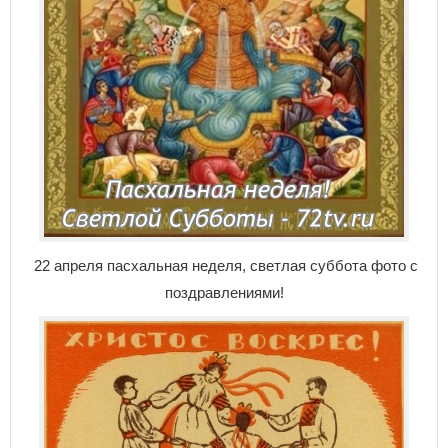
22 апреля пасхальная неделя, светлая суббота фото с
поздравлениями!