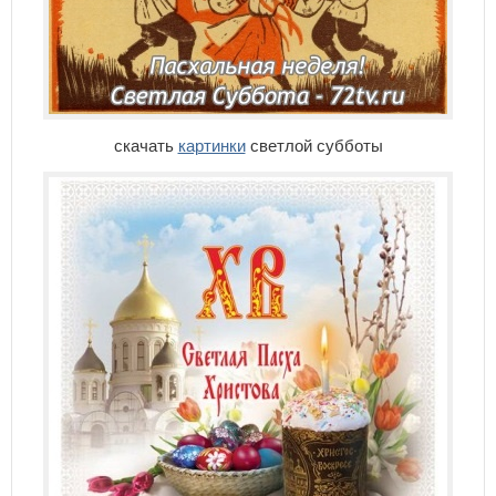
скачать
картинки
светлой субботы