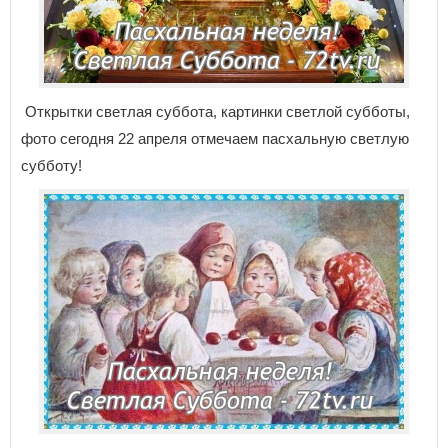
Открытки светлая суббота, картинки светлой субботы,
фото сегодня 22 апреля отмечаем пасхальную светлую
субботу!