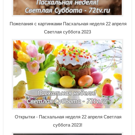
Пожелания с картинками Пасхальная неделя 22 апреля
Светлая суббота 2023
Открытки - Пасхальная неделя 22 апреля Светлая
суббота 2023!