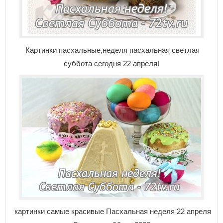
Картинки пасхальные,неделя пасхальная светлая
суббота сегодня 22 апреля!
картинки самые красивые Пасхальная неделя 22 апреля