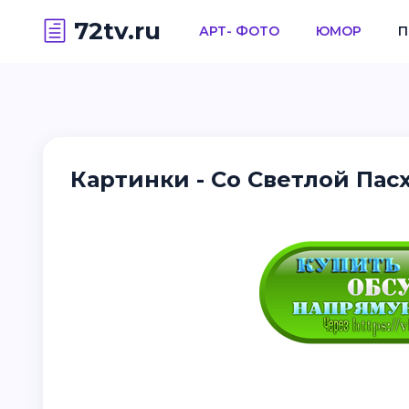
72tv.ru
АРТ- ФОТО
ЮМОР
П
Картинки - Со Светлой Пасх