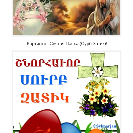
Картинки - Святая Пасха (Сурб Затик)!