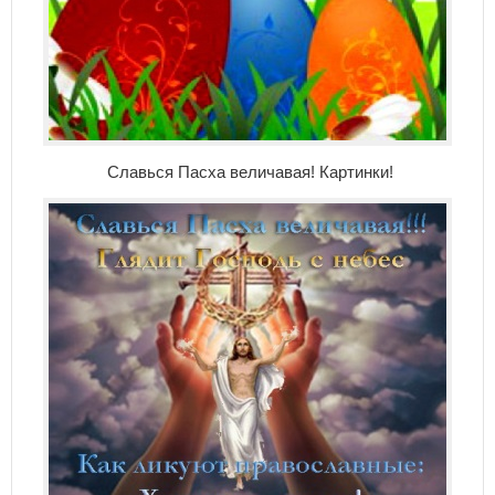
Славься Пасха величавая! Картинки!