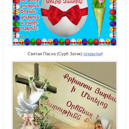
Святая Пасха (Сурб Затик)
открытки
!