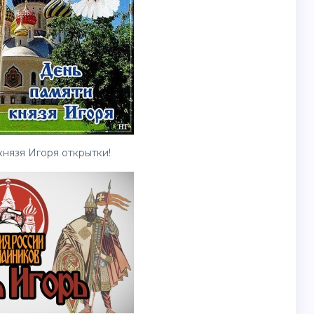
князя Игоря
открытки
!