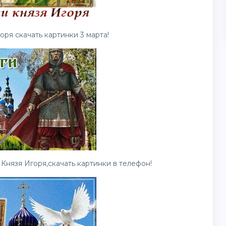
оря скачать
картинки
3 марта!
 Князя Игоря,скачать
картинки
в телефон!