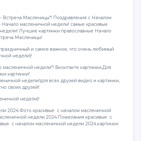
- Встреча Масленицы"! Поздравления с Началом
- Начало масленичной недели! самые красивые
 недели! Лучшие
картинки
православные Начало
стреча Масленицы!
 праздничный и самое важное, что очень любимый
чной недели)!
 масленичной недели"! Вконтакте картинки,Для
ики картинки!
леничной недели!для всех друзей
видео
и картинки,
тно своих друзей!
еничной недели)!
ели 2024.Фото красивые с началом масленичной
масленичной недели 2024.Пожелания красивые с
ивые с началом масленичной недели 2024.картинки