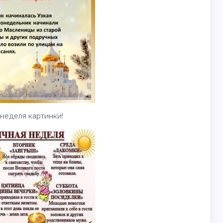
 неделя
картинки
!