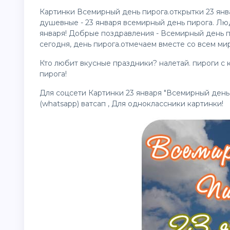
Картинки Всемирный день пирога.открытки 23 янв
душевные - 23 января всемирный день пирога. Люд
января! Добрые
поздравления
- Всемирный день п
сегодня, день пирога.отмечаем вместе со всем мир
Кто любит вкусные праздники? налетай. пироги с 
пирога!
Для соцсети Картинки 23 января "Всемирный день 
(whatsapp) ватсап , Для одноклассники
картинки
!