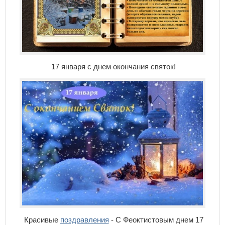
17 января с днем окончания святок!
Красивые
поздравления
- С Феоктистовым днем 17