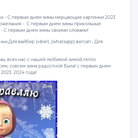
ки - С первым днем зимы мерцающие
картинки
2023
Пожелания - С первым днем зимы прикольные
 - С первым днем зимы своими словами!
и,Для вайбер (viber) ,(whatsapp) ватсап , Для
ы, всех нас с нашей любимой зимой,тепло
всем, совсем зима радостной была! с первым днем
2023. 2024 года!