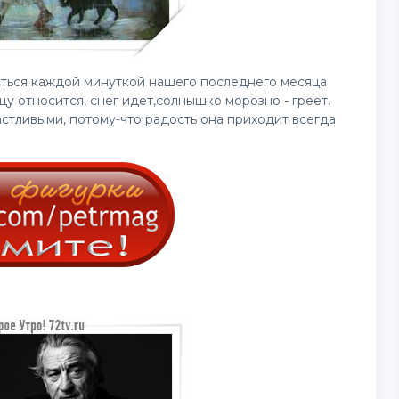
иться каждой минуткой нашего последнего месяца
у относится, снег идет,солнышко морозно - греет.
тливыми, потому-что радость она приходит всегда