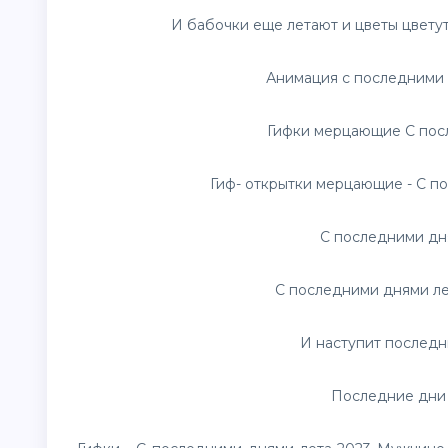
И бабочки еще летают и
цветы
цветут
Анимация с последними 
Гифки мерцающие С пос
Гиф-
открытки
мерцающие - С по
С последними дня
С последними днями лет
И наступит последн
Последние дни 