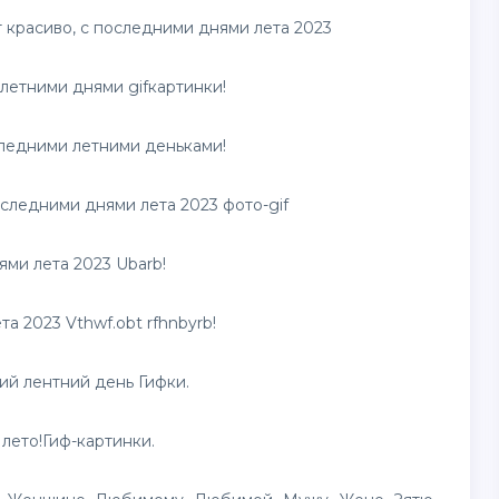
 красиво, с последними днями лета 2023
летними днями gif
картинки
!
ледними летними деньками!
следними днями лета 2023 фото-gif
ми лета 2023 Ubarb!
а 2023 Vthwf.obt rfhnbyrb!
ий лентний день Гифки.
лето!Гиф-картинки.