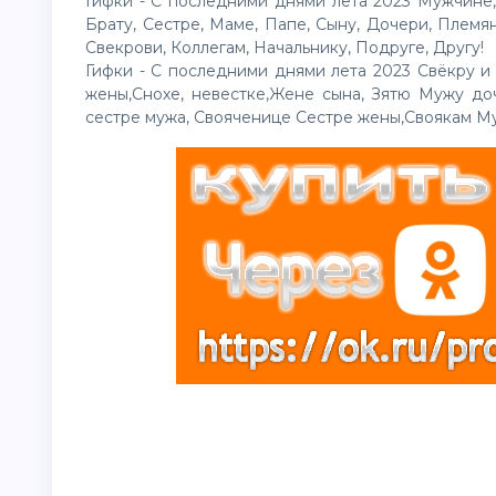
Гифки - С последними днями лета 2023 Мужчине
Брату, Сестре, Маме, Папе, Сыну, Дочери, Племя
Свекрови, Коллегам, Начальнику, Подруге, Другу!
Гифки - С последними днями лета 2023 Свёкру и
жены,Снохе, невестке,Жене сына, Зятю Мужу до
сестре мужа, Свояченице Сестре жены,Своякам М