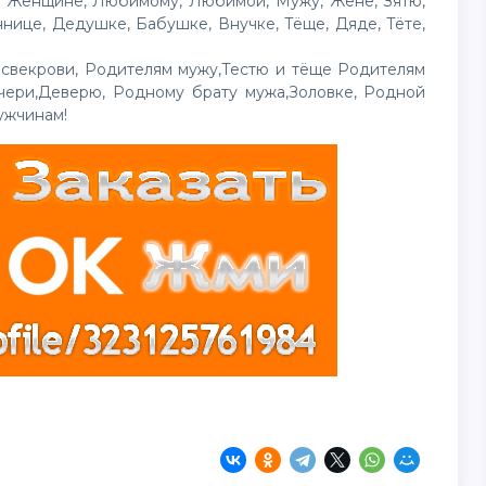
, Женщине, Любимому, Любимой, Мужу, Жене, Зятю,
ннице, Дедушке, Бабушке, Внучке, Тёще, Дяде, Тёте,
 свекрови, Родителям мужу,Тестю и тёще Родителям
чери,Деверю, Родному брату мужа,Золовке, Родной
ужчинам!