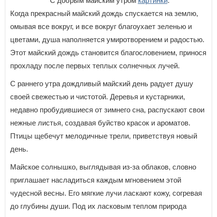
С добрым майским утром
картинки
.
Когда прекрасный майский дождь спускается на землю,
омывая все вокруг, и все вокруг благоухает зеленью и
цветами, душа наполняется умиротворением и радостью.
Этот майский дождь становится благословением, принося
прохладу после первых теплых солнечных лучей.
С раннего утра дождливый майский день радует душу
своей свежестью и чистотой. Деревья и кустарники,
недавно пробудившиеся от зимнего сна, распускают свои
нежные листья, создавая буйство красок и ароматов.
Птицы щебечут мелодичные трели, приветствуя новый
день.
Майское солнышко, выглядывая из-за облаков, словно
приглашает насладиться каждым мгновением этой
чудесной весны. Его мягкие лучи ласкают кожу, согревая
до глубины души. Под их ласковым теплом природа