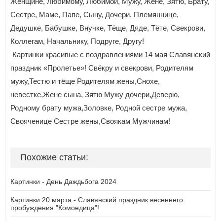
Женщине, Любимому, Любимой, Мужу, Жене, Зятю, Брату,
Сестре, Маме, Папе, Сыну, Дочери, Племяннице,
Дедушке, Бабушке, Внучке, Тёще, Дяде, Тёте, Свекрови,
Коллегам, Начальнику, Подруге, Другу!
Картинки красивые с поздравлениями 14 мая Славянский
праздник «Пролетье»! Свёкру и свекрови, Родителям
мужу,Тестю и тёще Родителям жены,Снохе,
невестке,Жене сына, Зятю Мужу дочери,Деверю,
Родному брату мужа,Золовке, Родной сестре мужа,
Свояченице Сестре жены,Своякам Мужчинам!
Похожие статьи:
Картинки - День Даждьбога 2024
Картинки 20 марта - Славянский праздник весеннего
пробуждения "Комоедица"!