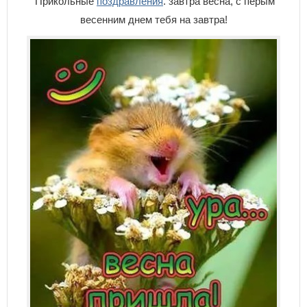
Прикольные
поздравления
. завтра весна, с перым
весенним днем тебя на завтра!