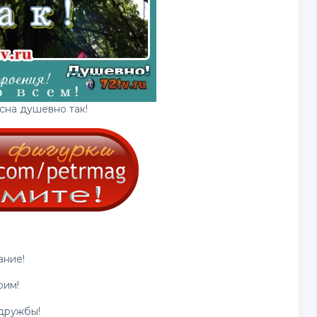
сна душевно так!
ание!
рим!
дружбы!