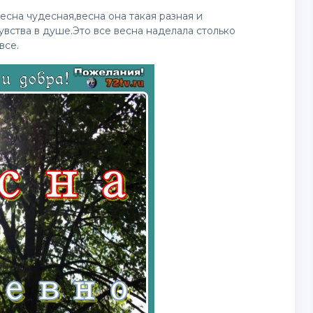
есна чудесная,весна она такая разная и
вства в душе.Это все весна наделала столько
все.