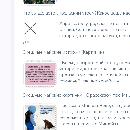
Что вы делаете апрельским утром?Какое ваше на
Апрельское утро, словно нежный
спячки. Солнце, осторожно выгл
которые, как ласковая рука, неж
уже
Смешные майские истории (Картинки)
Всем дорброго майского утречк
историями, которые заставляют н
пронзала ум, словно ледяной кл
сомнений, словно корабль на
Смешные майские картинки - С рассказом про Ми
Рассказ о Мише и Вове, они дер
сеять ,но ничто человеческое и 
современные люди и живут красив
Посев пшеницы с Мишей и