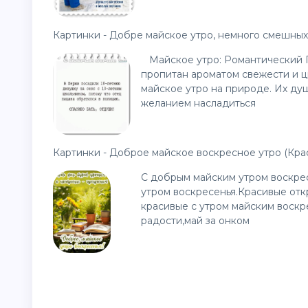
Картинки - Добре майское утро, немного смешных
Майское утро: Романтический П
пропитан ароматом свежести и цв
майское утро на природе. Их ду
желанием насладиться
Картинки - Доброе майское воскресное утро (Кра
С добрым майским утром воскрес
утром воскресенья.Красивые от
красивые с утром майским воскр
радости,май за онком