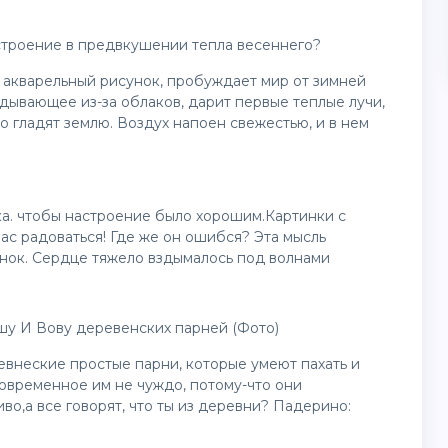
строение в предвкушении тепла весеннего?
 акварельный рисунок, пробуждает мир от зимней
ядывающее из-за облаков, дарит первые теплые лучи,
но гладят землю. Воздух напоен свежестью, и в нем
а. чтобы настроение было хорошим.Картинки с
ас радоваться! Где же он ошибся? Эта мысль
инок. Сердце тяжело вздымалось под волнами
шу И Вову деревенских парней (Фото)
евнеские простые парни, которые умеют пахать и
современное им не чуждо, потому-что они
о,а все говорят, что ты из деревни? Падерино: