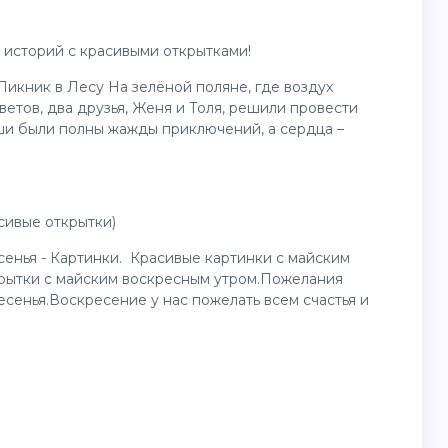
 историй с красивыми открытками!
икник в Лесу На зелёной поляне, где воздух
етов, два друзья, Женя и Толя, решили провести
ши были полны жажды приключений, а сердца –
сивые открытки)
енья - Картинки. Красивые картинки с майским
крытки с майским воскресным утром.Пожелания
есенья.Воскресение у нас пожелать всем счастья и