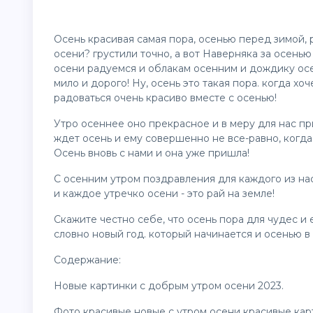
Осень красивая самая пора, осенью перед зимой, 
осени? грустили точно, а вот Наверняка за осенью
осени радуемся и облакам осенним и дождику осе
мило и дорого! Ну, осень это такая пора. когда хо
радоваться очень красиво вместе с осенью!
Утро осеннее оно прекрасное и в меру для нас пр
ждет осень и ему совершенно не все-равно, когда о
Осень вновь с нами и она уже пришла!
С осенним утром
поздравления
для каждого из на
и каждое утречко осени - это рай на земле!
Скажите честно себе, что осень пора для чудес и е
словно новый год. который начинается и осенью в 
Содержание:
Новые
картинки
с добрым утром осени 2023.
Фото красивые новые с утром осени красивые
кар