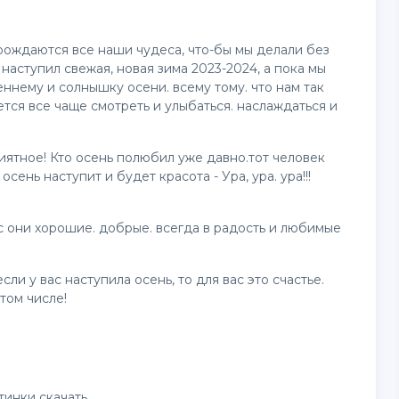
рождаются все наши чудеса, что-бы мы делали без
 наступил свежая, новая зима 2023-2024, а пока мы
ннему и солнышку осени. всему тому. что нам так
чется все чаще смотреть и улыбаться. наслаждаться и
иятное! Кто осень полюбил уже давно.тот человек
сень наступит и будет красота - Ура, ура. ура!!!
с они хорошие. добрые. всегда в радость и любимые
сли у вас наступила осень, то для вас это счастье.
том числе!
тинки
скачать.