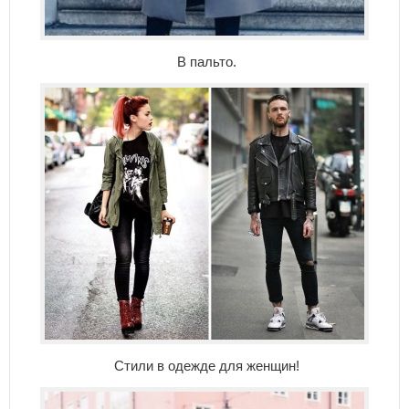
В пальто.
Стили в одежде для женщин!