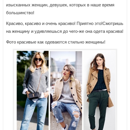
изысканных женщин, девушек, которых в наше время
большинство!
Красиво, красиво и очень красиво! Приятно это!Смотришь
на женщину и удивляешься до чего-же она одета красива!
Фото красивые как одеваются стильно женщины!