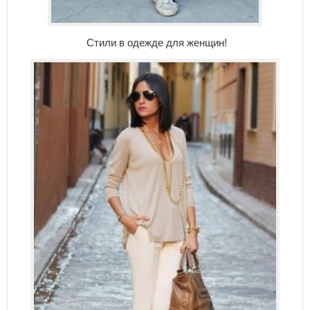
Стили в одежде для женщин!