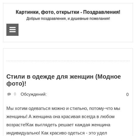
Картинки, фото, открытки - Поздравления!
Добрые поздравления, и душевные пожелания!
Стили в одежде для женщин (Модное
фото)!
Обсуждений:
0
0
Мы хотим одеваться можно и стильно, потому-что мы
женщины! А женщина она красивая всегда в любом
возрасте!Как выглядеть решает каждая женщина
индивидуально! Как красиво одеться - это удел