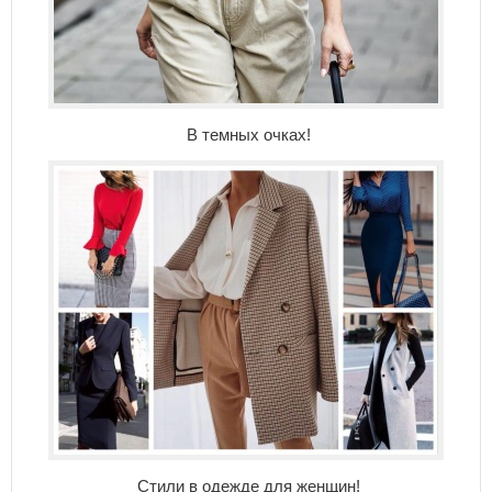
В темных очках!
Стили в одежде для женщин!