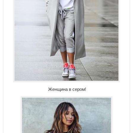
Женщина в сером!