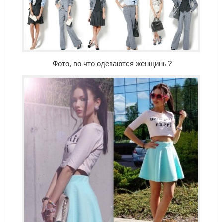
Фото, во что одеваются женщины?