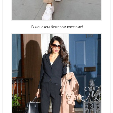
В женском бежевом костюме!