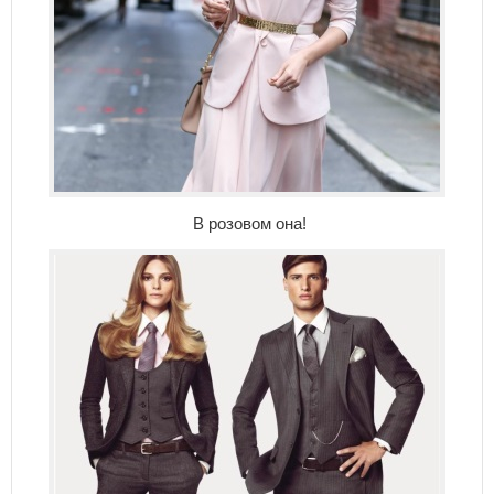
В розовом она!