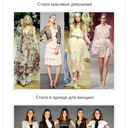
Стили красивые девушкам!
Стили в одежде для женщин!