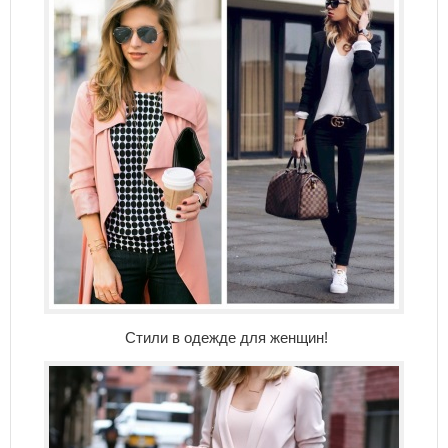
Стили в одежде для женщин!