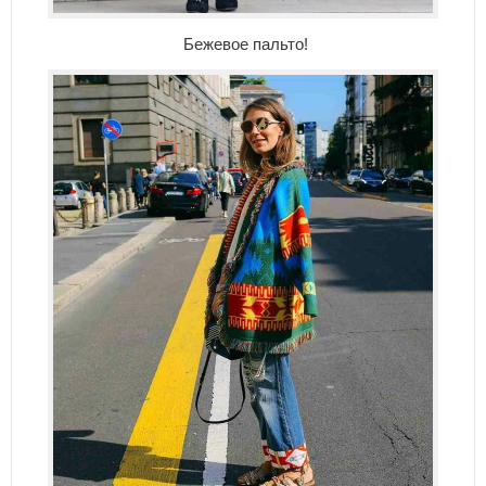
Бежевое пальто!