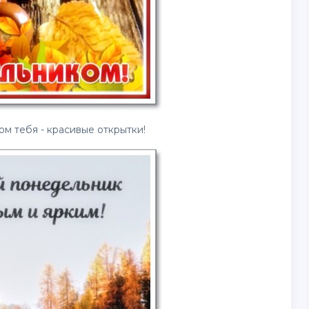
ом тебя - красивые
открытки
!