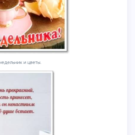
недельник и
цветы
.