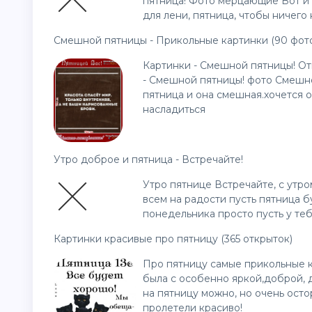
пятница! Фото мерцающие Вот и п
для лени, пятница, чтобы ничего 
Смешной пятницы - Прикольные картинки (90 фот
Картинки - Смешной пятницы! О
- Смешной пятницы! фото Смешн
пятница и она смешная.хочется о
насладиться
Утро доброе и пятница - Встречайте!
Утро пятнице Встречайте, с утро
всем на радости пусть пятница бу
понедельника просто пусть у теб
Картинки красивые про пятницу (365 открыток)
Про пятницу самые прикольные ка
была с особенно яркой,доброй, 
на пятницу можно, но очень ост
пролетели красиво!