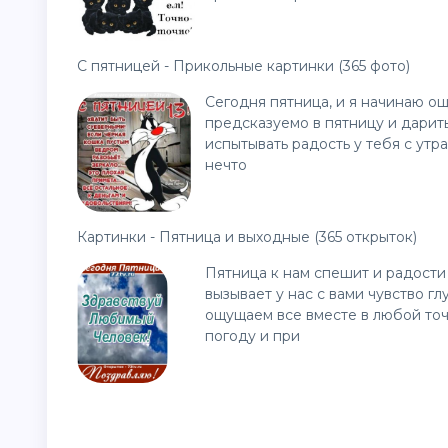
С пятницей - Прикольные картинки (365 фото)
Сегодня пятница, и я начинаю ощ
предсказуемо в пятницу и дарит
испытывать радость у тебя с утр
нечто
Картинки - Пятница и выходные (365 открыток)
Пятница к нам спешит и радости 
вызывает у нас с вами чувство г
ощущаем все вместе в любой точ
погоду и при