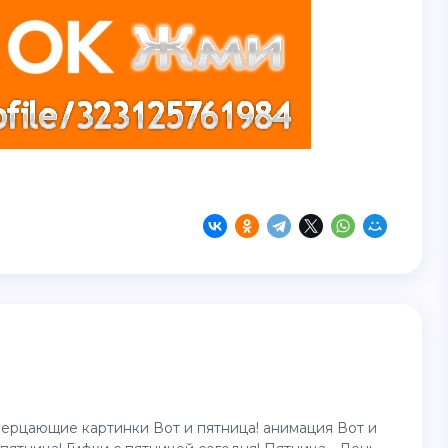
 мерцающие картинки Вот и пятница! анимация Вот и