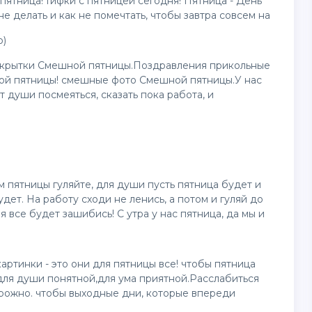
ятница! Гифки с пятницей сегодня! Пятница - День
не делать и как не помечтать, чтобы завтра совсем на
о)
ткрытки Смешной пятницы.Поздравления прикольные
ой пятницы! смешные фото Смешной пятницы.У нас
т души посмеяться, сказать пока работа, и
м пятницы гуляйте, для души пусть пятница будет и
дет. На работу сходи не ленись, а потом и гуляй до
я все будет зашибись! С утра у нас пятница, да мы и
ртинки - это они для пятницы все! чтобы пятница
для души понятной,для ума приятной.Расслабиться
орожно. чтобы выходные дни, которые впереди