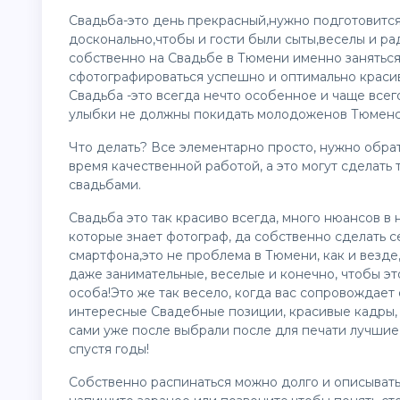
Свадьба-это день прекрасный,нужно подготовится
досконально,чтобы и гости были сыты,веселы и ра
собственно на Свадьбе в
Тюмени
именно заняться
сфотографироваться успешно и оптимально красив
Свадьба -это всегда нечто особенное и чаще все
улыбки не должны покидать молодоженов Тюменс
Что делать? Все элементарно просто, нужно обра
время качественной работой, а это могут сделать
свадьбами.
Свадьба это так красиво всегда, много нюансов в
которые знает фотограф, да собственно сделать 
смартфона,это не проблема в
Тюмени
, как и везд
даже занимательные, веселые и конечно, чтобы эт
особа!Это же так весело, когда вас сопровождае
интересные Свадебные позиции, красивые кадры, 
сами уже после выбрали после для печати лучшие
спустя годы!
Собственно распинаться можно долго и описыват