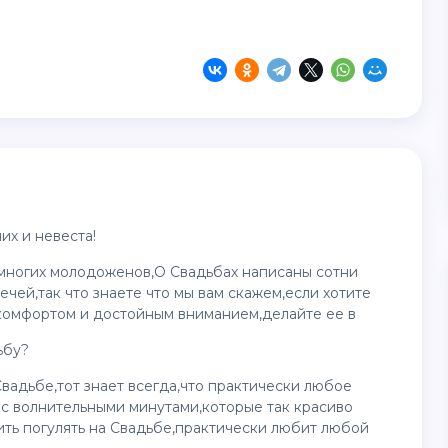
х и невеста!
у многих молодоженов,О Свадьбах написаны сотни
ечей,так что знаете что мы вам скажем,если хотите
комфортом и достойным вниманием,делайте ее в
ьбу?
вадьбе,тот знает всегда,что практически любое
с волнительными минутами,которые так красиво
ть погулять на Свадьбе,практически любит любой