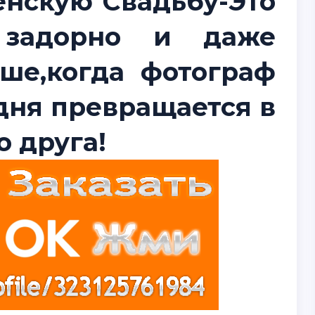
нскую Свадьбу-Это
 задорно и даже
ше,когда фотограф
дня превращается в
 друга!