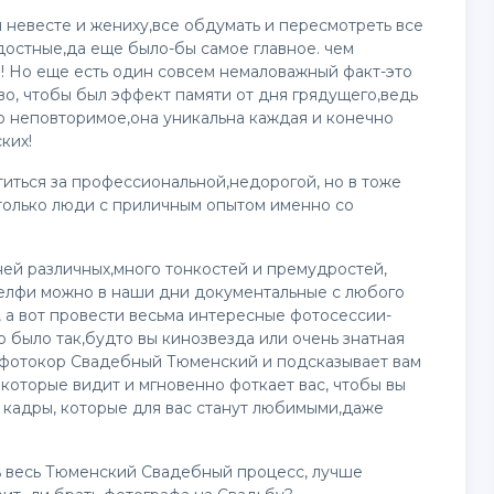
 невесте и жениху,все обдумать и пересмотреть все
достные,да еще было-бы самое главное. чем
! Но еще есть один совсем немаловажный факт-это
о, чтобы был эффект памяти от дня грядущего,ведь
го неповторимое,она уникальна каждая и конечно
ких!
титься за профессиональной,недорогой, но в тоже
 только люди с приличным опытом именно со
 ней различных,много тонкостей и премудростей,
селфи можно в наши дни документальные с любого
е, а вот провести весьма интересные фотосессии-
о было так,будто вы кинозвезда или очень знатная
т фотокор Свадебный Тюменский и подсказывает вам
которые видит и мгновенно фоткает вас, чтобы вы
 кадры, которые для вас станут любимыми,даже
ь весь Тюменский Свадебный процесс, лучше