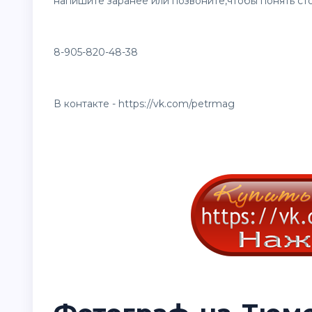
напишите заранее или позвоните,чтобы понять сто
8-905-820-48-38
В контакте - https://vk.com/petrmag