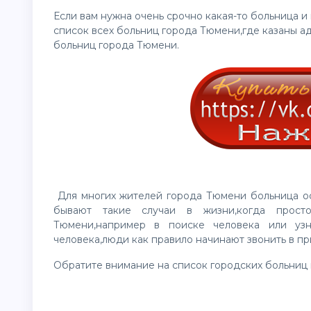
Если вам нужна очень срочно какая-то больница 
список всех больниц города
Тюмени
,где казаны а
больниц города
Тюмени
.
Для многих жителей города
Тюмени
больница ос
бывают такие случаи в жизни,когда прост
Тюмени
,например в поиске человека или узн
человека,люди как правило начинают звонить в п
Обратите внимание на список городских больниц