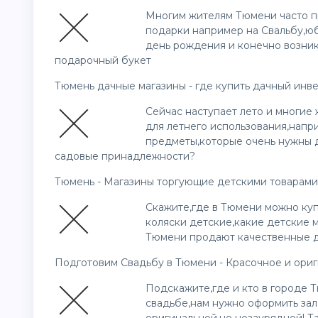
Многим жителям Тюмени часто пр
подарки например на Свальбу,юб
день рождения и конечно возни
подарочный букет
Тюмень дачные магазины - где купить дачный инв
Сейчас наступает лето и многие
для летнего использования,напр
предметы,которые очень нужны д
садовые принадлежности?
Тюмень - Магазины торгующие детскими товарами
Скажите,где в Тюмени можно куп
коляски детские,какие детские 
Тюмени продают качественные д
Подготовим Свадьбу в Тюмени - Красочное и ори
Подскажите,где и кто в городе 
свадьбе,нам нужно оформить зал