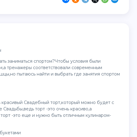
ы
ать заниматься спортом?Чтобы условия были
,а тренажеры соответствовали современным
ышцы,но пытаюсь найти и выбрать где занятия спортом
ь красивый Свадебный торт,который можно будет с
 Свадьбы,ведь торт -это очень красиво,а
 торт -это еще и нужно быть отличным кулинаром-
 букетами