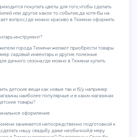
иходится покупать цветы для того,чтобы сделать
илей или другое какое то событие,да хотя-бы на
кает вопрос,где можно красиво в Тюмени оформить
ентарь-инструмент?
 жители города Тюмени желают приобрести товары
имер садовый инвентарь и другие полезные
ля дачного сезона,где можно в Тюмени купить
ить детские вещи как новые так и б/у например
магазины наиболее популярные и в каких магазинах
етские товары?
гинальное оформление
Тюмени занимается непосредственно подготовкой к
,сделать нашу свадьбу даже необычной,в меру