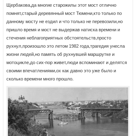
Щербакова,да многие старожилы этот мост отлично
помнят,старый деревянный мост Тюмени,кто только по
данному мосту не ездил и что только не перевозили,но
пришло время и мост не выдержав натиска времени и
стечения неблагоприятных обстоятельств,просто
рухнул,произошло это летом 1982 года,трагедия унесла
жизни людей,но память об рухнувшей маршрутке и
мотоцикле,до сих-пор живет,люди вспоминают и делятся
своими впечатлениями,ох как давно это уже было и
сколько времени много прошло.