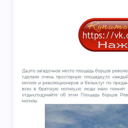
Да,это загадочное место площадь борцов револю
сделали очень просторную площадку,то кажды
могиле и революционеров и белых,тут по предан
всех в братскую могилу,но люди мало помнят
отдых,подумайте об этом Площадь борцов Ре
могилы.