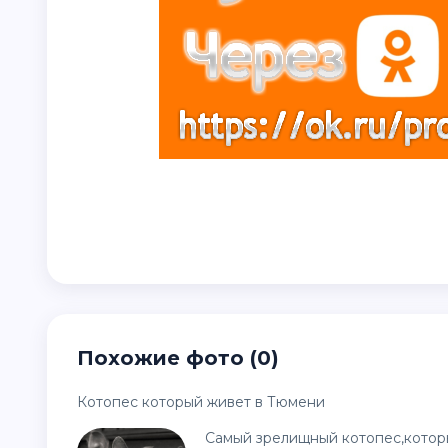
Похожие фото (0)
Котопес который живет в Тюмени
Самый зрелищный котопес,которы