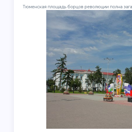
Тюменская площадь борцов революции полна загад