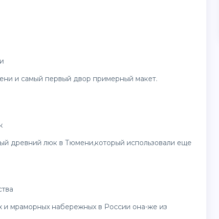
и
ени и самый первый двор примерный макет.
к
ый древний люк в Тюмени,который использовали еще
ства
х и мраморных набережных в России она-же из