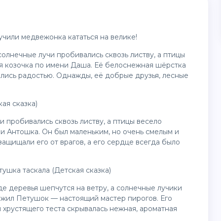
учили медвежонка кататься на велике!
солнечные лучи пробивались сквозь листву, а птицы
я козочка по имени Даша. Её белоснежная шёрстка
тились радостью. Однажды, её добрые друзья, лесные
ая сказка)
чи пробивались сквозь листву, а птицы весело
и Антошка. Он был маленьким, но очень смелым и
ащищали его от врагов, а его сердце всегда было
ушка таскала (Детская сказка)
де деревья шепчутся на ветру, а солнечные лучики
, жил Петушок — настоящий мастер пирогов. Его
 хрустящего теста скрывалась нежная, ароматная