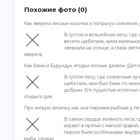
Похожие фото (0)
Как зверята лесные козочка и попрыгун олененок 
В густом и волшебном лесу, где 
весело щебетали, жила маленька
сверкала на солнце, а глаза све
зверята,
Как Ежик и Бурундук ягодки лесные делили (Детск
В густом лесу, где солнечные лу
щебетали, жил-был Ежик по имен
добрым. Его пушистые иголочки з
открыто для
Про хитрую лисичку как она пирожки рыбные у пет
В самом сердце зелёного леса, г
играют в прятки с мягкой травой
пироги были особенными: внутри
рыба, словно