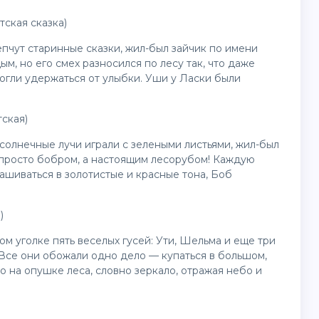
тская сказка)
епчут старинные сказки, жил-был зайчик по имени
м, но его смех разносился по лесу так, что даже
огли удержаться от улыбки. Уши у Ласки были
тская)
 солнечные лучи играли с зелеными листьями, жил-был
 просто бобром, а настоящим лесорубом! Каждую
рашиваться в золотистые и красные тона, Боб
)
м уголке пять веселых гусей: Ути, Шельма и еще три
 Все они обожали одно дело — купаться в большом,
 на опушке леса, словно зеркало, отражая небо и