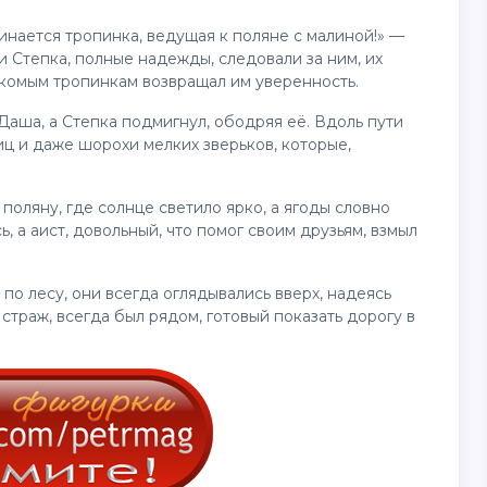
чинается тропинка, ведущая к поляне с малиной!» —
и Степка, полные надежды, следовали за ним, их
комым тропинкам возвращал им уверенность.
аша, а Степка подмигнул, ободряя её. Вдоль пути
иц и даже шорохи мелких зверьков, которые,
 поляну, где солнце светило ярко, а ягоды словно
, а аист, довольный, что помог своим друзьям, взмыл
 по лесу, они всегда оглядывались вверх, надеясь
 страж, всегда был рядом, готовый показать дорогу в