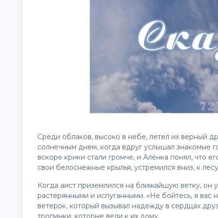
Среди облаков, высоко в небе, летел их верный д
солнечным днем, когда вдруг услышал знакомые го
вскоре крики стали громче, и Алёнка понял, что ег
свои белоснежные крылья, устремился вниз, к лесу
Когда аист приземлился на ближайшую ветку, он 
растерянными и испуганными. «Не бойтесь, я вас 
ветерок, который вызывал надежду в сердцах друзе
тропинки, которые вели к их дому.