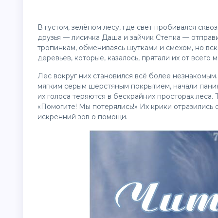
В густом, зелёном лесу, где свет пробивался скво
друзья — лисичка Даша и зайчик Степка — отправи
тропинкам, обмениваясь шутками и смехом, но вс
деревьев, которые, казалось, прятали их от всего м
Лес вокруг них становился всё более незнакомым. 
мягким серым шерстяным покрытием, начали панико
их голоса теряются в бескрайних просторах леса. Т
«Помогите! Мы потерялись!» Их крики отразились 
искренний зов о помощи.