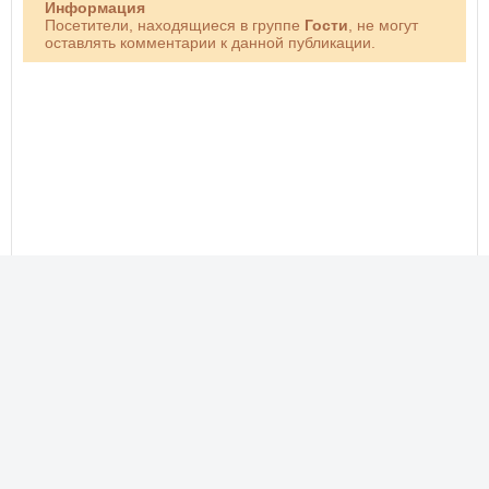
Информация
Посетители, находящиеся в группе
Гости
, не могут
оставлять комментарии к данной публикации.
Новые фото, прикольные картинки, добрые открытки!