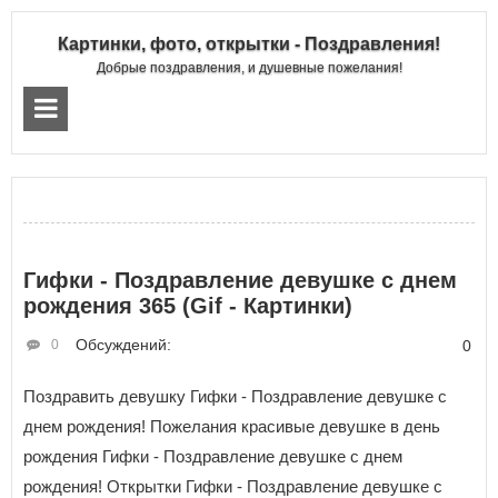
Картинки, фото, открытки - Поздравления!
Добрые поздравления, и душевные пожелания!
Гифки - Поздравление девушке с днем
рождения 365 (Gif - Картинки)
Обсуждений:
0
0
Поздравить девушку Гифки - Поздравление девушке с
днем рождения! Пожелания красивые девушке в день
рождения Гифки - Поздравление девушке с днем
рождения! Открытки Гифки - Поздравление девушке с