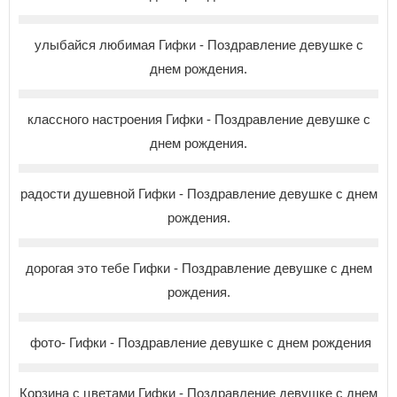
улыбайся любимая Гифки - Поздравление девушке с
днем рождения.
классного настроения Гифки - Поздравление девушке с
днем рождения.
радости душевной Гифки - Поздравление девушке с днем
рождения.
дорогая это тебе Гифки - Поздравление девушке с днем
рождения.
фото- Гифки - Поздравление девушке с днем рождения
Корзина с цветами Гифки - Поздравление девушке с днем