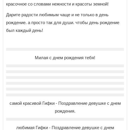
красочное со словами нежности и красоты земной!
Дарите радости любимым чаще и не только в день
рождение. а просто так для души. чтобы день рождение
был каждый день!
Милая с днем рождения тебя!
самой красивой Гифки - Поздравление девушке с днем
рождения.
любимая Гифки - Поздравление девушке с днем