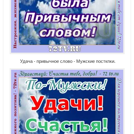
Удача - привычное слово - Мужские посткпки.