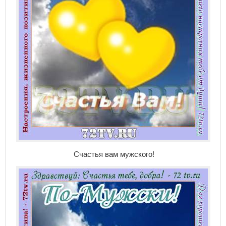
Счастья вам мужского!