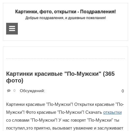
Картинки, фото, открытки - Поздравления!
Добрые поздравления, и душевные пожелания!
Картинки красивые "По-Мужски" (365
фото)
Обсуждений:
0
0
Картинки красивые "По-Мужски"! Открытки красивые "По-
Мужски"! Фото красивые "По-Мужски"! Скачать
открытки
со словами "По-Мужски"! У нас говорят "По-Мужски" ты
поступил,это приятно, вызывает уважение и заслуживает