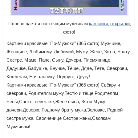
Плосвящается настоящим мужчинам
картинки
,
открытки
,
фото!
Картинки красивые "По-Мужски" (365 фото) Мужчине,
Женщине, Любимому, Любимой, Мужу, Жене, Зятю, Брату,
Сестре, Маме, Папе, Сыну, Дочери, Племяннице,
Дедушке, Бабушке, Внучке, Тёще, Дяде, Тёте, Свекрови,
Коллегам, Начальнику, Подруге, Другу!
Картинки красивые "По-Мужски" (365 фото) Свёкру и
свекрови, Родителям мужу,Тестю и тёще Родителям
жены,Снохе, невестке,Жене сына, Зятю Мужу
дочери,Деверю, Родному брату мужа,Золовке, Родной
сестре мужа, Свояченице Сестре жены,Своякам
Мужчинам!