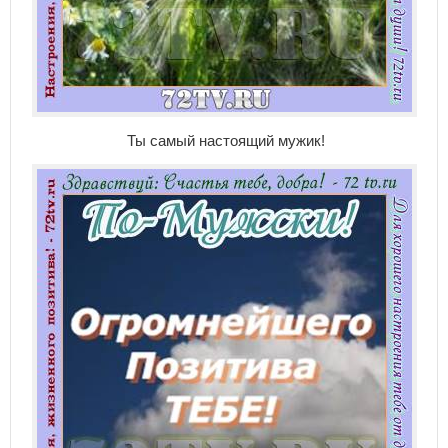
Ты самый настоящий мужик!