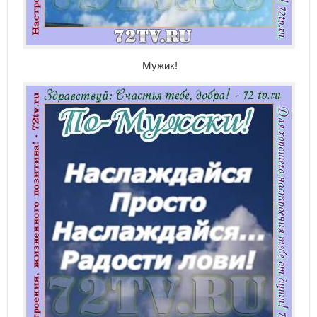
Мужик!