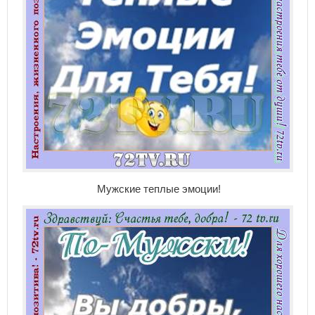
Мужские теплые эмоции!