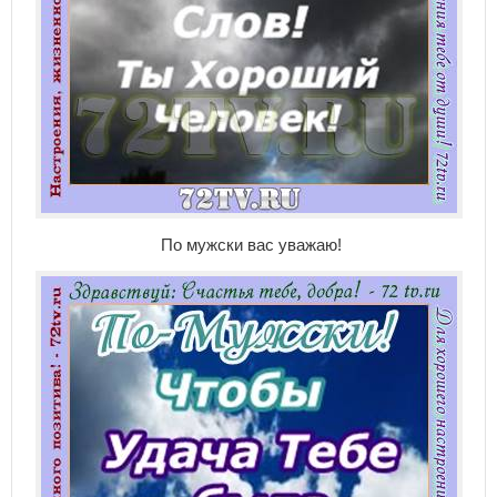
По мужски вас уважаю!